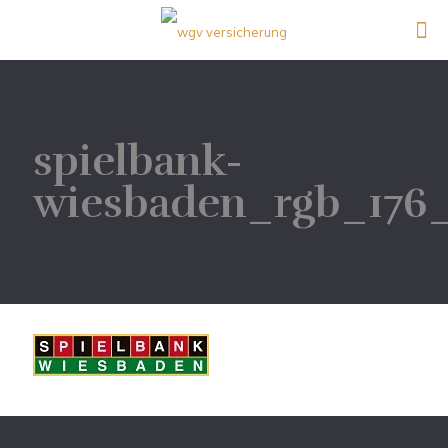
spielbank-
wiesbaden_rgb_176