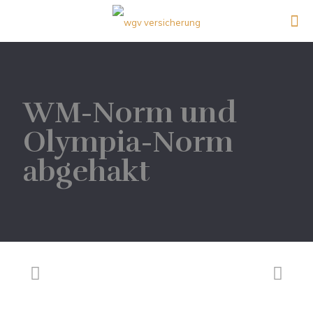
WM-Norm und
Olympia-Norm
abgehakt